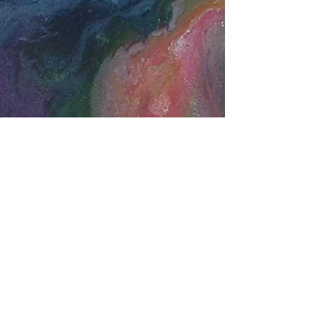
Daha Fazla Göster
1998
1999
1977
1979
2000
2001
1980
1981
2002
1982
2003
1983
2004
1984
2005
1985
2006
2007
1986
1987
2008
1988
2009
1989
2010
1990
2012
1992
2013