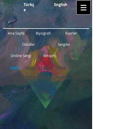
Türkç
English
e
Ana Sayfa
Biyografi
Eserler
Ödüller
Sergiler
Online Sergi
İletişim
ESERLER
2001
1965
1967
1994
1995
1973
1975
1976
1996
1997
Plajda
Kur Yapan Güvercinler