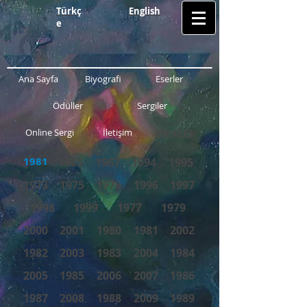
Türkç
English
e
Ana Sayfa
Biyografi
Eserler
Ödüller
Sergiler
Online Sergi
İletişim
ESERLER
1981
1965
1967
1994
1995
1973
1975
1976
1996
1997
1998
1999
1977
1979
2000
2001
1980
1981
2002
1982
2003
1983
2004
1984
2005
1985
2006
2007
1986
1987
2008
1988
2009
1989