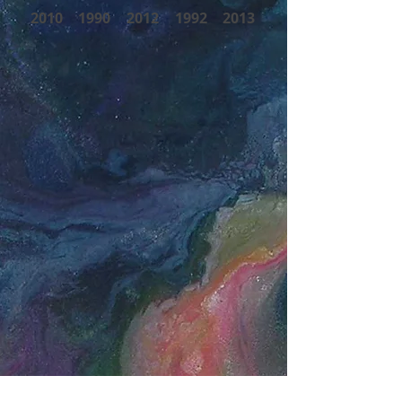
2010
1990
2012
1992
2013
Yurtda Sulh Cihanda Sulh